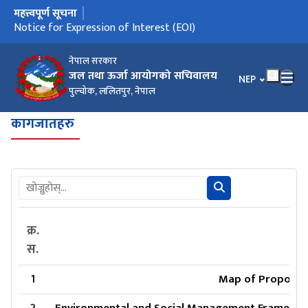
महत्त्वपूर्ण सूचना
मुख्य नेभिगेसनमा जानुहोस्
Notice for Expression of Interest (EOI)
नेपाल सरकार
जल तथा ऊर्जा आयोगको सचिवालय
भाषा चयन गर्नुहोस
NEP
पुल्चोक, ललितपुर, नेपाल
कागजातहरु
क्र.
स.
1
Map of Proposed 