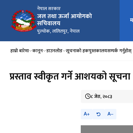
नेपाल सरकार
जल तथा ऊर्जा आयोगको
म
मुख्य न
सचिवालय
पुल्चोक, ललितपुर, नेपाल
हाम्रो बारेमा
कानून
डाउनलोड
सूचनाको हक
पुस्तकालय
सम्पर्क गर्नुहोस्
प्रस्ताव स्वीकृत गर्ने आशयको सूचना
८ जेठ, २०८३
A
A