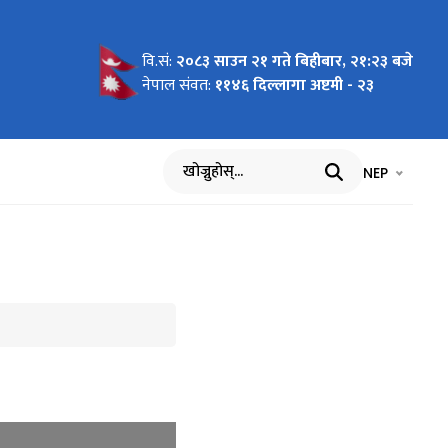
वि.सं:
२०८३ साउन २१ गते बिहीबार, २१:२३ बजे
नेपाल संवत:
११४६ दिल्लागा अष्टमी - २३
भाषा चयन गर्नुह
भाषा प
NEP
खोज्नुहोस्