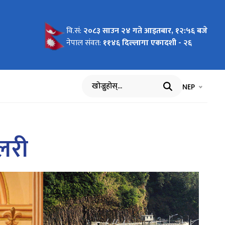
वि.सं:
२०८३ साउन २४ गते आइतबार, १२:५६ बजे
नेपाल संवत:
११४६ दिल्लागा एकादशी - २६
भाषा चयन गर्नुह
भाषा प
NEP
खोज्नुहोस्
लरी