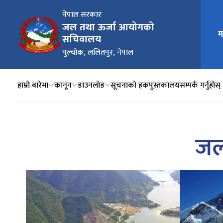
नेपाल सरकार
जल तथा ऊर्जा आयोगको
म
मुख्य न
सचिवालय
पुल्चोक, ललितपुर, नेपाल
हाम्रो बारेमा
कानून
डाउनलोड
सूचनाको हक
पुस्तकालय
सम्पर्क गर्नुहोस्
जल