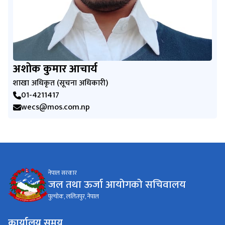
अशोक कुमार आचार्य
शाखा अधिकृत (सूचना अधिकारी)
01-4211417
wecs@mos.com.np
नेपाल सरकार
जल तथा ऊर्जा आयोगको सचिवालय
पुल्चोक, ललितपुर, नेपाल
कार्यालय समय