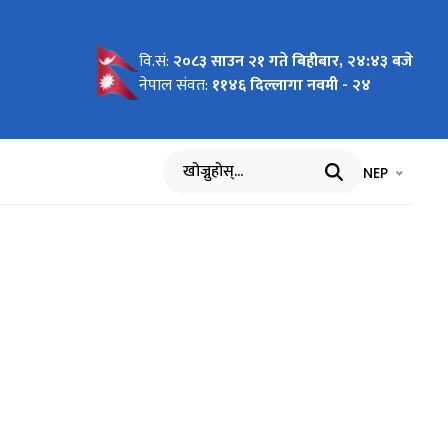
वि.सं:
२०८३ साउन २१ गते बिहीबार, २४:४३ बजे
नेपाल संवत:
११४६ दिल्लागा नवमी - २४
भाषा चयन गर्नुह
भाषा प
NEP
खोज्नुहोस्