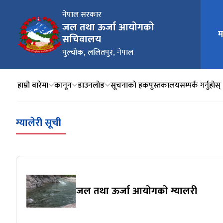
नेपाल सरकार
जल तथा ऊर्जा आयोगको
म
मुख्य न
सचिवालय
पुल्चोक, ललितपुर, नेपाल
हाम्रो बारेमा
कानून
डाउनलोड
सूचनाको हक
पुस्तकालय
सम्पर्क गर्नुहोस्
ग्यालेरी सूची
जल तथा ऊर्जा आयोगको ग्यालरी